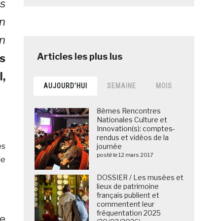
s
n
en
s
,
AUJOURD’HUI
SEMAINE
MOIS
8èmes Rencontres
Nationales Culture et
Innovation(s): comptes-
rendus et vidéos de la
ès
journée
posté le 12 mars 2017
de
DOSSIER / Les musées et
lieux de patrimoine
français publient et
commentent leur
fréquentation 2025
e