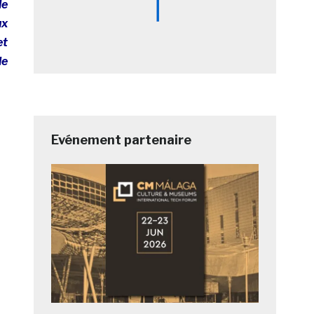
le
ux
et
le
Evénement partenaire