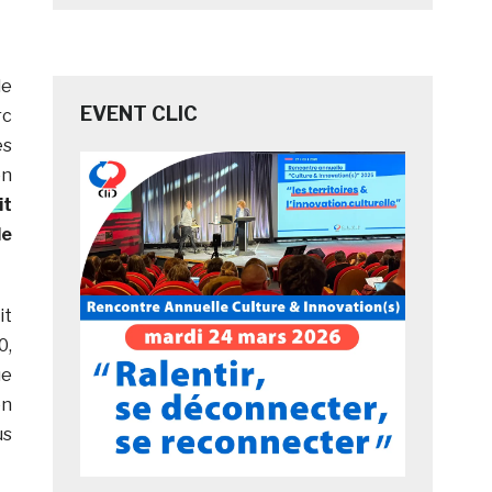
de
EVENT CLIC
rc
es
on
it
de
it
0,
ue
n
us