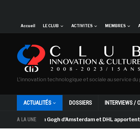
Accueil
LE CLUB
ACTIVITES
MEMBRES
L'innovation technologique et sociale au service du 
ACTUALITÉS
DOSSIERS
INTERVIEWS / 
musée Van Gogh d’Amsterdam et DHL apportent l’art dans 
A LA UNE