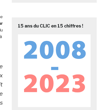
me
ur
15 ans du CLIC en 15 chiffres !
du
 à
re
x
t
le
s