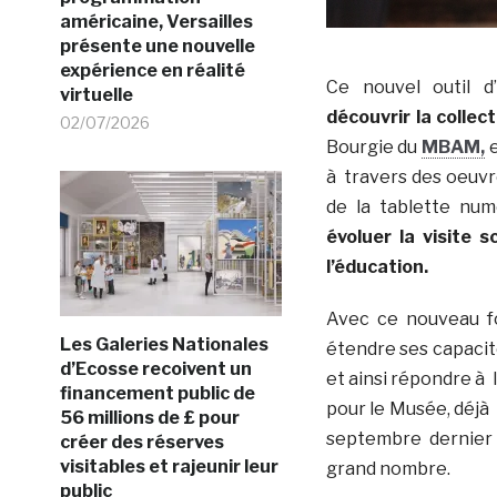
américaine, Versailles
présente une nouvelle
expérience en réalité
Ce nouvel outil d’
virtuelle
découvrir la collec
02/07/2026
Bourgie du
MBAM,
e
à travers des oeuvres
de la tablette num
évoluer la visite 
l’éducation.
Avec ce nouveau fo
Les Galeries Nationales
étendre ses capacité
d’Ecosse recoivent un
et ainsi répondre à
financement public de
pour le Musée, déj
56 millions de £ pour
septembre dernier 
créer des réserves
visitables et rajeunir leur
grand nombre.
public