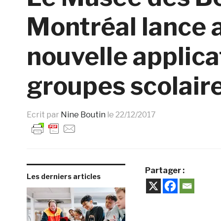
Montréal lance 
nouvelle applica
groupes scolair
Ecrit par
Nine Boutin
le
22/12/2017
Partager :
Les derniers articles