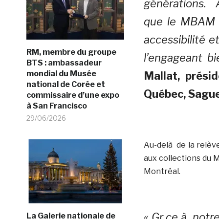
générations. 
que le MBAM a
accessibilité e
RM, membre du groupe
l’engageant bi
BTS : ambassadeur
mondial du Musée
Mallat, prési
national de Corée et
Québec, Sague
commissaire d’une expo
à San Francisco
29/06/2026
Au-delà de la relève,
aux collections du 
Montréal.
« Gr ce à not
La Galerie nationale de