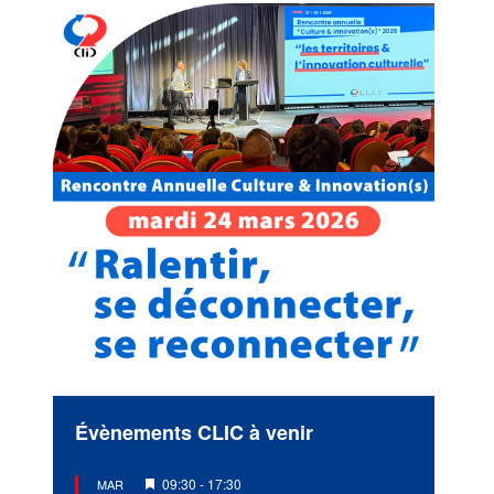
Évènements CLIC à venir
Mis
09:30
-
17:30
MAR