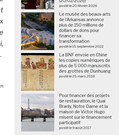
(20/02/2026)
posté le 20 février 2026
t
Le musée des beaux-arts
de l’Arkansas annonce
x
plus de 150 millions de
dollars de dons pour
e
financer sa
transformation
,
posté le 15 septembre 2022
»
.
La BNF envoie en Chine
les copies numériques de
plus de 5 000 manuscrits
des grottes de Dunhuang
posté le 25 mars 2018
on
Pour financer des projets
de restauration, le Quai
Branly, Notre Dame et la
maison de Victor Hugo
misent sur le financement
participatif
posté le 9 août 2017