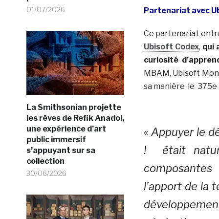
01/07/2026
Partenariat avec U
Ce partenariat entr
Ubisoft Codex
,
qui 
curiosité d’appren
MBAM, Ubisoft Mont
sa manière le 375
La Smithsonian projette
les rêves de Refik Anadol,
une expérience d’art
« Appuyer le d
public immersif
! était natur
s’appuyant sur sa
collection
composantes 
30/06/2026
l’apport de la t
développemen