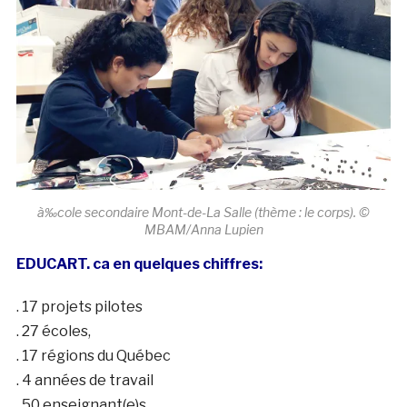
à‰cole secondaire Mont-de-La Salle (thème : le corps). ©
MBAM/Anna Lupien
EDUCART. ca en quelques chiffres:
. 17 projets pilotes
. 27 écoles,
. 17 régions du Québec
. 4 années de travail
. 50 enseignant(e)s,