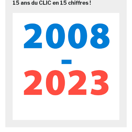
15 ans du CLIC en 15 chiffres !