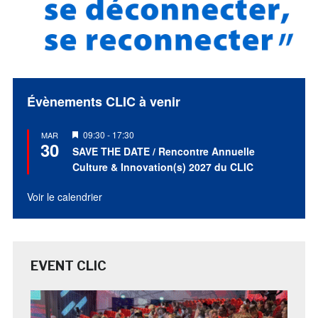
Évènements CLIC à venir
Mis
09:30
-
17:30
MAR
30
en
SAVE THE DATE / Rencontre Annuelle
avant
Culture & Innovation(s) 2027 du CLIC
Voir le calendrier
EVENT CLIC