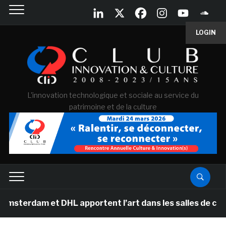
LOGIN
L'innovation technologique et sociale au service du
patrimoine et de la culture
 et DHL apportent l’art dans les salles de classe des é