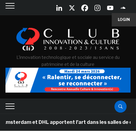
LOGIN
L'innovation technologique et sociale au service du
patrimoine et de la culture
 et DHL apportent l’art dans les salles de classe des é