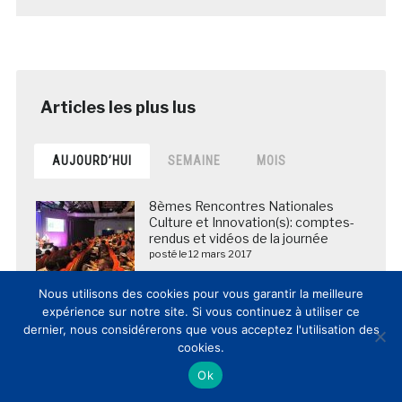
AUJOURD’HUI
SEMAINE
MOIS
8èmes Rencontres Nationales
Culture et Innovation(s): comptes-
rendus et vidéos de la journée
posté le 12 mars 2017
Nous utilisons des cookies pour vous garantir la meilleure
expérience sur notre site. Si vous continuez à utiliser ce
La BNF envoie en Chine les copies
dernier, nous considérerons que vous acceptez l'utilisation des
numériques de plus de 5 000
cookies.
manuscrits des grottes de
Ok
Dunhuang
posté le 25 mars 2018