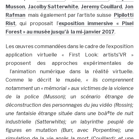
Musson
,
Jacolby Satterwhite
,
Jeremy Couillard
,
Jon
Rafman
mais également par l’artiste suisse
Pipilotti
Rist
, qui proposait l’
exposition immersive « Pixel
Forest » au musée jusqu’à la mi-janvier 2017
.
Les œuvres commandées dans le cadre de l’exposition
application virtuelle « First Look: artists’VR »
proposent des approches expérimentales de
l’animation numérique dans la réalité virtuelle.
Comme le décrit le musée,
« i
ls comprennent
notamment un « mémorial » aux victimes de la violence
de la police (Musson); un scénario étrange de
déconstruction des personnages du jeu vidéo (Rossin);
une fantaisie étrange située dans une boà®te de nuit
industrielle (Satterwhite); un labyrinthe peuplé de
figures en mutation (Burr, avec Porpentine); une
simulation de la vie après la mort (Couillard);
et une