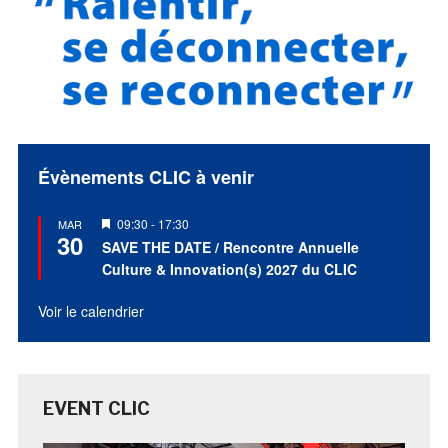
Évènements CLIC à venir
Mis
09:30
-
17:30
MAR
30
en
SAVE THE DATE / Rencontre Annuelle
avant
Culture & Innovation(s) 2027 du CLIC
Voir le calendrier
EVENT CLIC