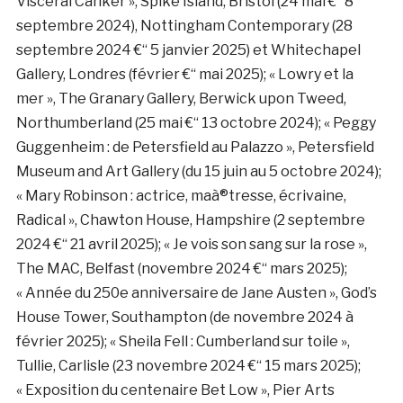
Visceral Canker », Spike Island, Bristol (24 mai €“ 8
septembre 2024), Nottingham Contemporary (28
septembre 2024 €“ 5 janvier 2025) et Whitechapel
Gallery, Londres (février €“ mai 2025); « Lowry et la
mer », The Granary Gallery, Berwick upon Tweed,
Northumberland (25 mai €“ 13 octobre 2024); « Peggy
Guggenheim : de Petersfield au Palazzo », Petersfield
Museum and Art Gallery (du 15 juin au 5 octobre 2024);
« Mary Robinson : actrice, maà®tresse, écrivaine,
Radical », Chawton House, Hampshire (2 septembre
2024 €“ 21 avril 2025); « Je vois son sang sur la rose »,
The MAC, Belfast (novembre 2024 €“ mars 2025);
« Année du 250e anniversaire de Jane Austen », God’s
House Tower, Southampton (de novembre 2024 à
février 2025); « Sheila Fell : Cumberland sur toile »,
Tullie, Carlisle (23 novembre 2024 €“ 15 mars 2025);
« Exposition du centenaire Bet Low », Pier Arts