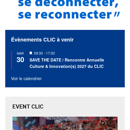
Évènements CLIC à venir
Mis
09:30
-
17:30
MAR
30
en
SAVE THE DATE / Rencontre Annuelle
avant
Culture & Innovation(s) 2027 du CLIC
Voir le calendrier
EVENT CLIC