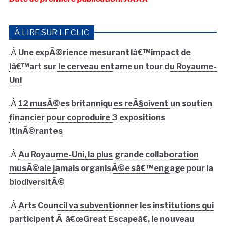
À LIRE SUR LE CLIC
.Â
Une expÃ©rience mesurant lâ€™impact de
lâ€™art sur le cerveau entame un tour du Royaume-
Uni
.Â
12 musÃ©es britanniques reÃ§oivent un soutien
financier pour coproduire 3 expositions
itinÃ©rantes
.Â
Au Royaume-Uni, la plus grande collaboration
musÃ©ale jamais organisÃ©e sâ€™engage pour la
biodiversitÃ©
.Â
Arts Council va subventionner les institutions qui
participent Ã â€œGreat Escapeâ€, le nouveau