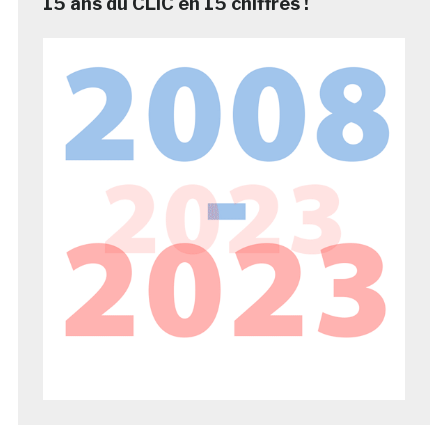
15 ans du CLIC en 15 chiffres !