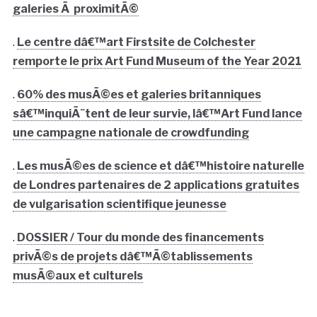
galeries Ã proximitÃ©
.
Le centre dâ€™art Firstsite de Colchester
remporte le prix Art Fund Museum of the Year 2021
.
60% des musÃ©es et galeries britanniques
sâ€™inquiÃ¨tent de leur survie, lâ€™Art Fund lance
une campagne nationale de crowdfunding
.
Les musÃ©es de science et dâ€™histoire naturelle
de Londres partenaires de 2 applications gratuites
de vulgarisation scientifique jeunesse
.
DOSSIER / Tour du monde des financements
privÃ©s de projets dâ€™Ã©tablissements
musÃ©aux et culturels