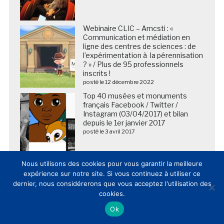
Webinaire CLIC – Amcsti : «
Communication et médiation en
ligne des centres de sciences : de
l’expérimentation à la pérennisation
? » / Plus de 95 professionnels
inscrits !
posté le 12 décembre 2022
Top 40 musées et monuments
français Facebook / Twitter /
Instagram (03/04/2017) et bilan
depuis le 1er janvier 2017
posté le 3 avril 2017
Osamu Tezuka, « dieu » du manga et
Nous utilisons des cookies pour vous garantir la meilleure
père d’Astro Boy, fait son entrée
expérience sur notre site. Si vous continuez à utiliser ce
dans le Google Art Project
dernier, nous considérerons que vous acceptez l'utilisation des
posté le 10 avril 2014
cookies.
Ok