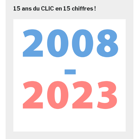
15 ans du CLIC en 15 chiffres !