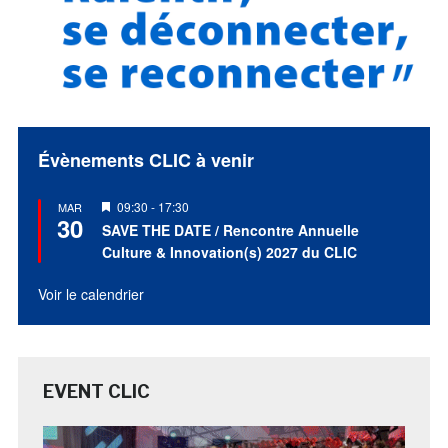
Évènements CLIC à venir
Mis
09:30
-
17:30
MAR
30
en
SAVE THE DATE / Rencontre Annuelle
avant
Culture & Innovation(s) 2027 du CLIC
Voir le calendrier
EVENT CLIC