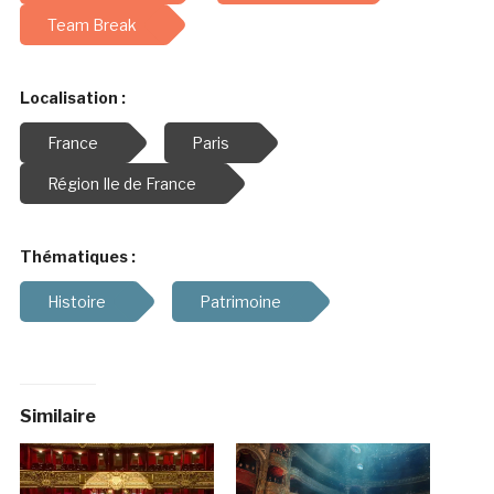
Team Break
Localisation :
France
Paris
Région Ile de France
Thématiques :
Histoire
Patrimoine
Similaire