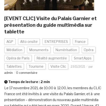
[EVENT CLIC] Visite du Palais Garnier et
présentation du guide multimédia sur
tablette
AGP
Alto onsite
ENTREPRISES
France
Médiation
Monuments
Numérisation
Opéra
Opéra de Paris
Réalité augmentée
SmartApps
Tablettes
Tourisme
Visite Clic
23/11/2021
par
admin
0 commentaire
Temps de lecture :
2
min
Le 17 novembre 2021, de 10.00 à 12.00, les membres du CLIC
France ont été invités à une visite du Palais Garnier, et à une
présentation – démonstration du nouveau guide multimédia
sur tablette qui a été lancé en mars 2020. Durant 1 heure, 42