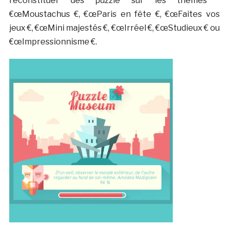
reconstituer des puzzle sur les thèmes
€œMoustachus €, €œParis en fête €, €œFaites vos
jeux €, €œMini majestés €, €œIrréel €, €œStudieux € ou
€œImpressionnisme €.