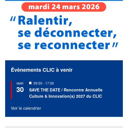
Évènements CLIC à venir
Mis
09:30
-
17:30
MAR
30
en
SAVE THE DATE / Rencontre Annuelle
avant
Culture & Innovation(s) 2027 du CLIC
Voir le calendrier