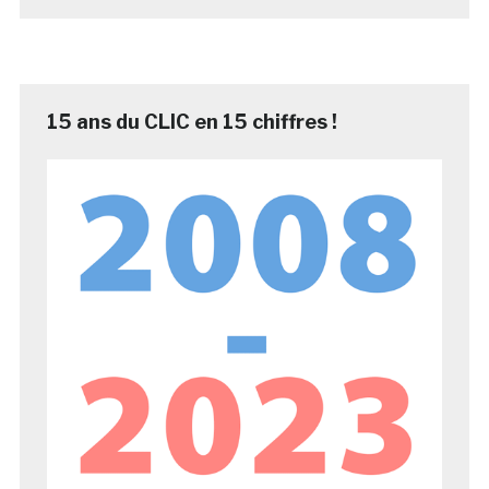
15 ans du CLIC en 15 chiffres !