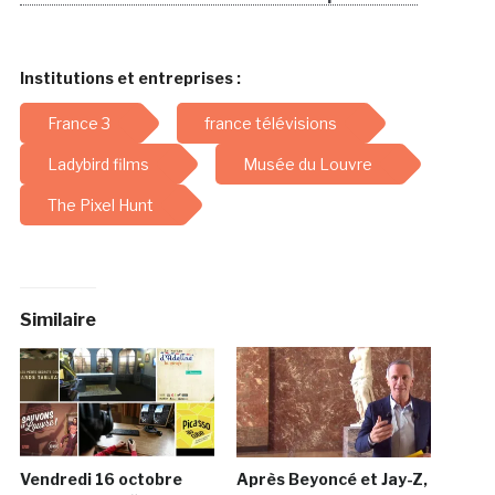
Institutions et entreprises :
France 3
france télévisions
Ladybird films
Musée du Louvre
The Pixel Hunt
Similaire
Vendredi 16 octobre
Après Beyoncé et Jay-Z,