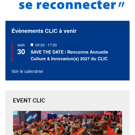
Évènements CLIC à venir
Mis
09:30
-
17:30
MAR
30
en
SAVE THE DATE / Rencontre Annuelle
avant
Culture & Innovation(s) 2027 du CLIC
Voir le calendrier
EVENT CLIC