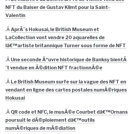
NFT du Baiser de Gustav Klimt pour la Saint-
Valentin
.Â
AprÃ¨s Hokusai, le British Museum et
LaCollection vont vendre 20 aquarelles de
lâ€™artiste britannique Turner sous forme de NFT
.Â
Une seconde Å“uvre historique de Banksy bientÃ
´t vendue en Ã©dition NFT fractionnÃ©e
.Â
Le British Museum surfe sur la vague des NFT en
vendant en ligne des cartes postales numÃ©riques
Hokusai
.Â
QR code et NFC, le musÃ©e Courbet dâ€™Ornans
poursuit le dÃ©ploiement dâ€™outils
numÃ©riques de mÃ©diation