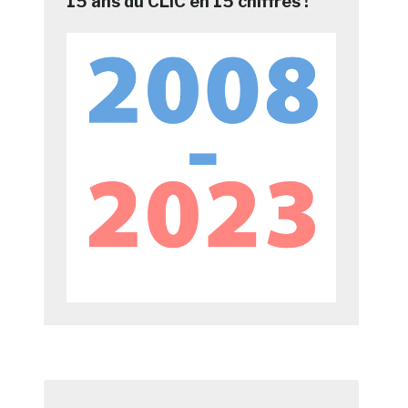
15 ans du CLIC en 15 chiffres !