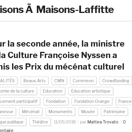
isons Ã Maisons-Laffitte
r la seconde année, la ministre
la Culture Françoise Nyssen a
is les Prix du mécénat culturel
ALITÉS
Beaux-Arts
CMN
Commeon
Crowdfunding
mie de la culture
Education
Education artistique
cement participatif
Fondation
Fondation Orange
France
unesse
Mécénat
Monuments
Musée
Patrimoine
ique publique
Théâtre
11/05/2018
par
Mattea Trovato
0
ntaire