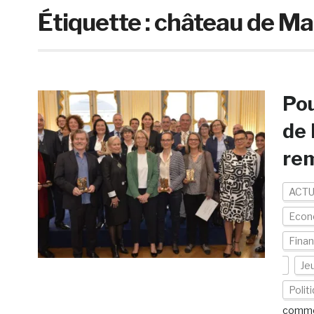
Étiquette :
château de Ma
Pou
de 
rem
ACTU
Econo
Finan
Je
Polit
comme