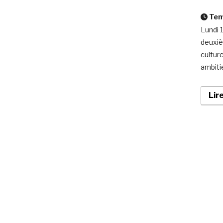
Temp
Lundi 
deuxiè
cultur
ambiti
Lir