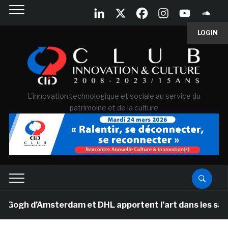
LOGIN
L'innovation technologique et sociale au service du
patrimoine et de la culture
h d’Amsterdam et DHL apportent l’art dans les salles d