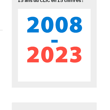
15 ans du CLIC en 15 chiffres !