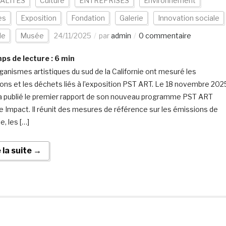
ALITÉS
Culture
ENTREPRISES
Environnement
es
Exposition
Fondation
Galerie
Innovation sociale
de
Musée
24/11/2025
par
admin
0 commentaire
s de lecture :
6
min
ganismes artistiques du sud de la Californie ont mesuré les
ons et les déchets liés à l’exposition PST ART. Le 18 novembre 202
a publié le premier rapport de son nouveau programme PST ART
e Impact. Il réunit des mesures de référence sur les émissions de
e, les […]
e la suite →