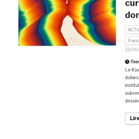
cur
don
ACTU
Fran
22/06
Temp
Le 8 j
dollar
instit
subven
dessin
Lir