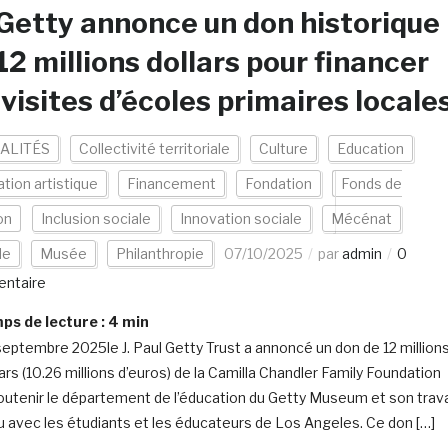
Getty annonce un don historique
12 millions dollars pour financer
 visites d’écoles primaires locale
ALITÉS
Collectivité territoriale
Culture
Education
tion artistique
Financement
Fondation
Fonds de
on
Inclusion sociale
Innovation sociale
Mécénat
de
Musée
Philanthropie
07/10/2025
par
admin
0
ntaire
s de lecture :
4
min
septembre 2025le J. Paul Getty Trust a annoncé un don de 12 million
ars (10.26 millions d’euros) de la Camilla Chandler Family Foundation
outenir le département de l’éducation du Getty Museum et son trava
u avec les étudiants et les éducateurs de Los Angeles. Ce don […]