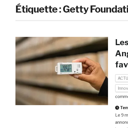
Étiquette :
Getty Foundat
Les
An
fav
ACTU
Innov
comme
Temp
Le 9 m
annonc