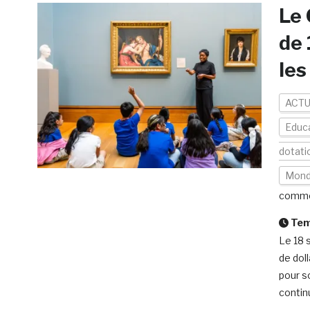
Le 
de 
les
ACTU
Educa
dotati
Mon
comme
Temp
Le 18 
de doll
pour s
contin