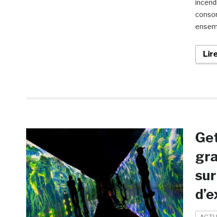
incendi
consor
ensemb
Lir
Get
gra
sur
d’e