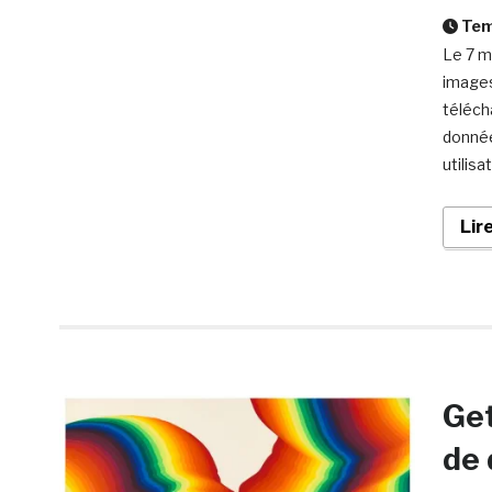
Temp
Le 7 m
images
téléch
donnée
utilis
Lir
Get
de 