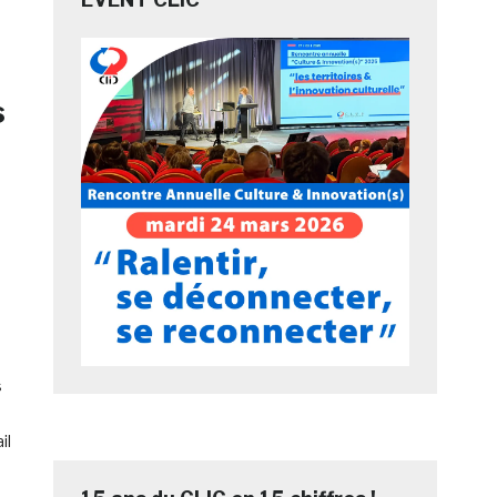
s
s
il