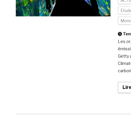
ACTU
Etud
Mon
Temp
Les or
émissi
Getty 
Climat
carbon
Lir