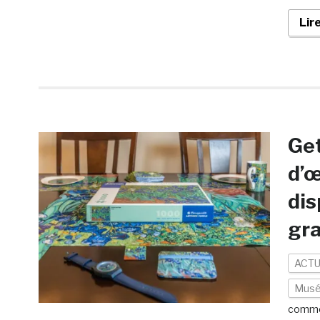
Lir
Ge
d’œ
dis
gra
ACTU
Mus
comme