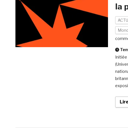
la 
ACTU
Mon
comme
Temp
Initié
(Univer
nation
britan
exposi
Lir