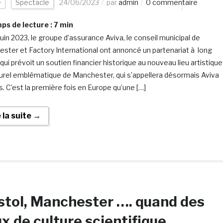
e
Spectacle
24/06/2023
par
admin
0 commentaire
s de lecture :
7
min
juin 2023, le groupe d’assurance Aviva, le conseil municipal de
ster et Factory International ont annoncé un partenariat à long
qui prévoit un soutien financier historique au nouveau lieu artistique
turel emblématique de Manchester, qui s’appellera désormais Aviva
s. C’est la première fois en Europe qu’une […]
e la suite →
stol, Manchester …. quand des
ux de culture scientifique