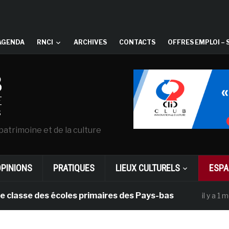
AGENDA
RNCI
ARCHIVES
CONTACTS
OFFRES EMPLOI – 
patrimoine et de la culture
OPINIONS
PRATIQUES
LIEUX CULTURELS
ESPA
e des écoles primaires des Pays-bas
Dan
il y a 1 mois