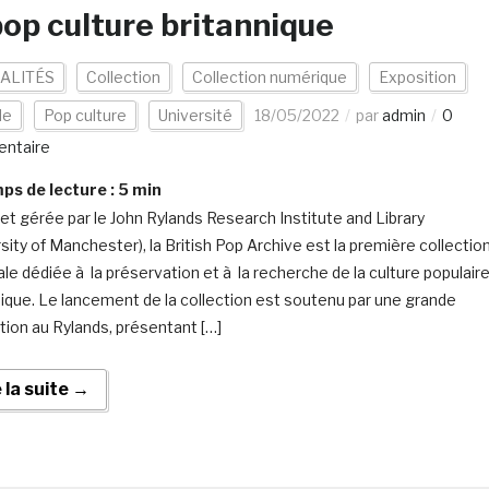
pop culture britannique
ALITÉS
Collection
Collection numérique
Exposition
de
Pop culture
Université
18/05/2022
par
admin
0
ntaire
s de lecture :
5
min
e et gérée par le John Rylands Research Institute and Library
sity of Manchester), la British Pop Archive est la première collectio
ale dédiée à la préservation et à la recherche de la culture populair
nique. Le lancement de la collection est soutenu par une grande
tion au Rylands, présentant […]
e la suite →