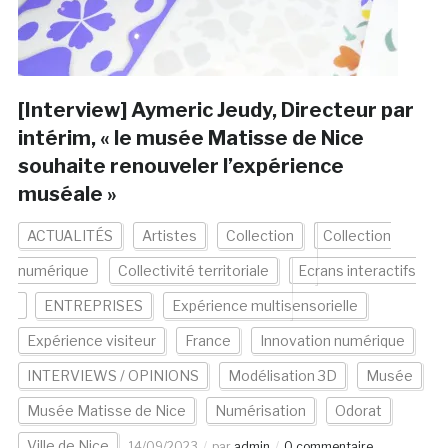
[Interview] Aymeric Jeudy, Directeur par
intérim, « le musée Matisse de Nice
souhaite renouveler l’expérience
muséale »
ACTUALITÉS
Artistes
Collection
Collection
numérique
Collectivité territoriale
Ecrans interactifs
ENTREPRISES
Expérience multisensorielle
Expérience visiteur
France
Innovation numérique
INTERVIEWS / OPINIONS
Modélisation 3D
Musée
Musée Matisse de Nice
Numérisation
Odorat
Ville de Nice
14/09/2023
par
admin
0 commentaire