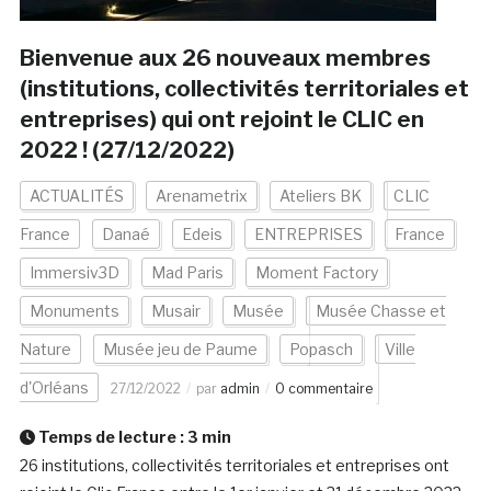
Bienvenue aux 26 nouveaux membres
(institutions, collectivités territoriales et
entreprises) qui ont rejoint le CLIC en
2022 ! (27/12/2022)
ACTUALITÉS
Arenametrix
Ateliers BK
CLIC
France
Danaé
Edeis
ENTREPRISES
France
Immersiv3D
Mad Paris
Moment Factory
Monuments
Musair
Musée
Musée Chasse et
Nature
Musée jeu de Paume
Popasch
Ville
d'Orléans
27/12/2022
par
admin
0 commentaire
Temps de lecture :
3
min
26 institutions, collectivités territoriales et entreprises ont