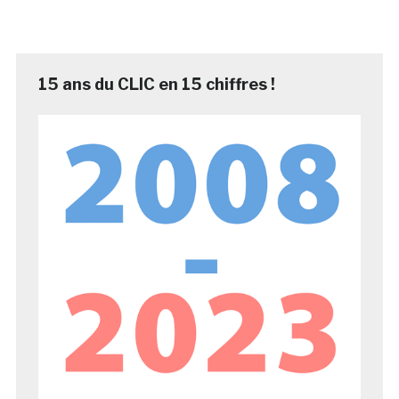
15 ans du CLIC en 15 chiffres !