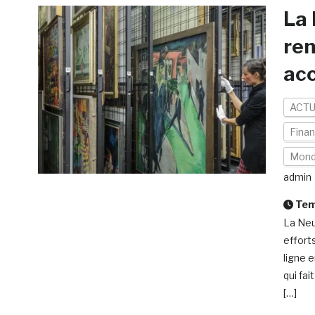
La 
ren
acc
ACTU
Fina
Mon
admin
Temp
La Neu
effort
ligne 
qui fai
[…]