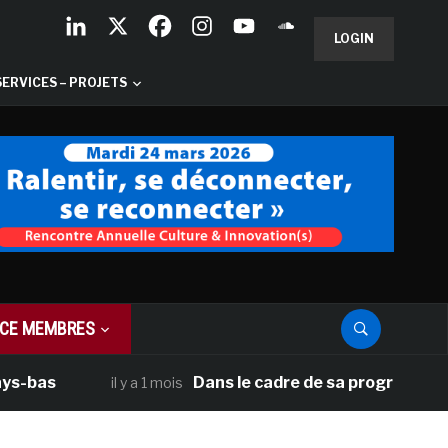
LOGIN
SERVICES – PROJETS
CE MEMBRES
s
Dans le cadre de sa programmation amér
il y a 1 mois