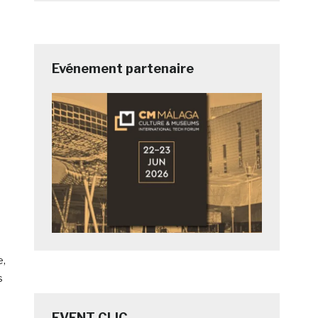
Evénement partenaire
s
e,
s
EVENT CLIC