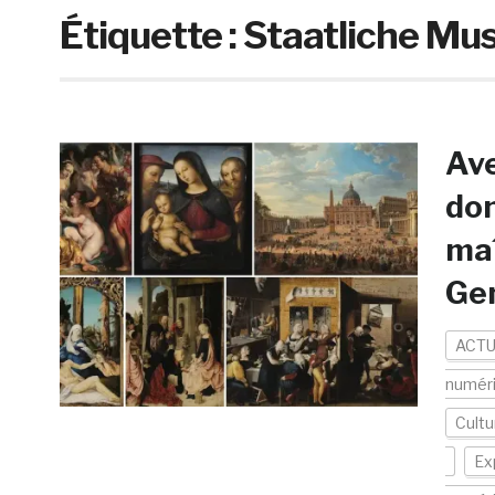
Étiquette :
Staatliche Mu
Ave
don
maî
Gem
ACTU
numér
Cultu
Ex