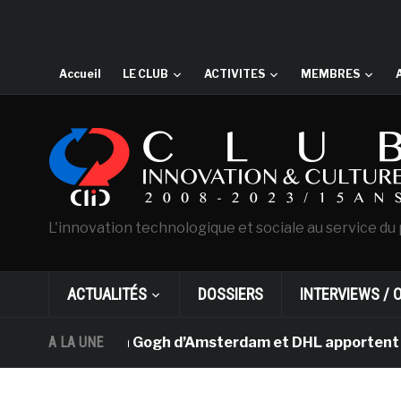
Accueil
LE CLUB
ACTIVITES
MEMBRES
L'innovation technologique et sociale au service du 
ACTUALITÉS
DOSSIERS
INTERVIEWS / 
e musée Van Gogh d’Amsterdam et DHL apportent l’art dan
A LA UNE