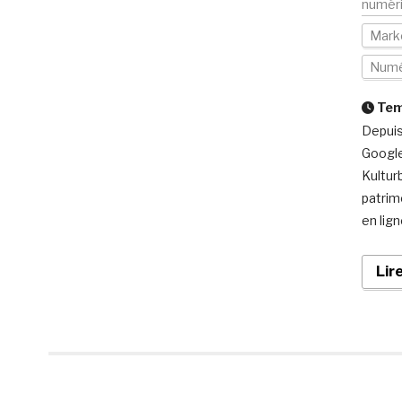
numér
Mark
Numé
Temp
Depuis
Google
Kulturb
patrim
en lign
Lir