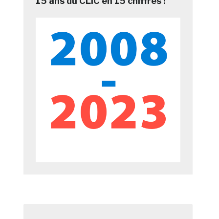
15 ans du CLIC en 15 chiffres !