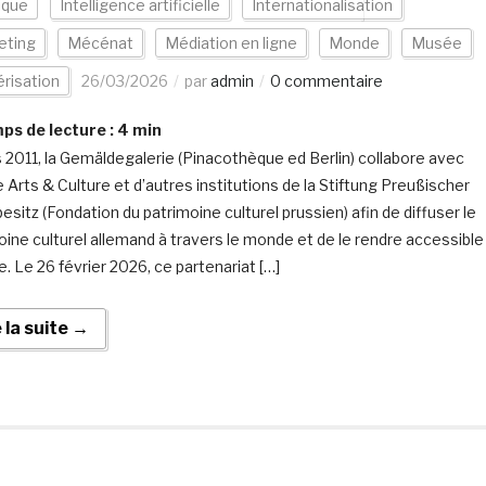
ique
Intelligence artificielle
Internationalisation
eting
Mécénat
Médiation en ligne
Monde
Musée
risation
26/03/2026
par
admin
0 commentaire
s de lecture :
4
min
 2011, la Gemäldegalerie (Pinacothèque ed Berlin) collabore avec
 Arts & Culture et d’autres institutions de la Stiftung Preußischer
esitz (Fondation du patrimoine culturel prussien) afin de diffuser le
oine culturel allemand à travers le monde et de le rendre accessible
e. Le 26 février 2026, ce partenariat […]
e la suite →