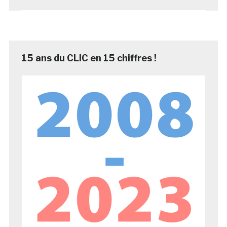
15 ans du CLIC en 15 chiffres !