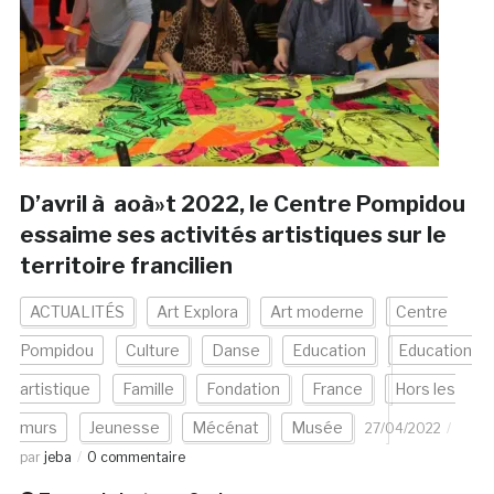
D’avril à aoà»t 2022, le Centre Pompidou
essaime ses activités artistiques sur le
territoire francilien
ACTUALITÉS
Art Explora
Art moderne
Centre
Pompidou
Culture
Danse
Education
Education
artistique
Famille
Fondation
France
Hors les
murs
Jeunesse
Mécénat
Musée
27/04/2022
par
jeba
0 commentaire