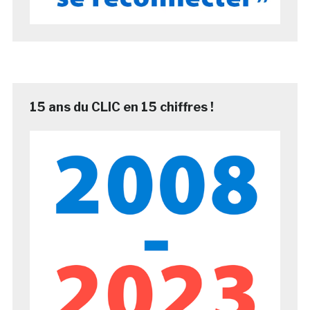
15 ans du CLIC en 15 chiffres !