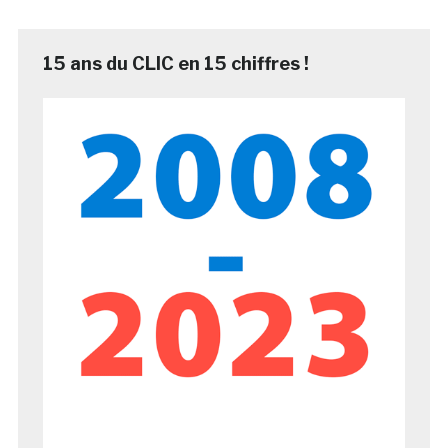
15 ans du CLIC en 15 chiffres !