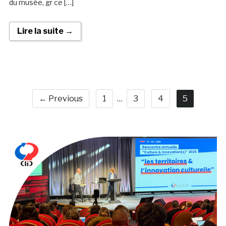
du musée, gr ce […]
Lire la suite →
← Previous
1
…
3
4
5