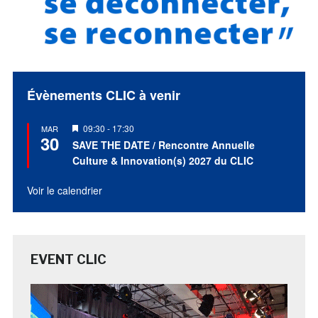
Évènements CLIC à venir
Mis
09:30
-
17:30
MAR
30
en
SAVE THE DATE / Rencontre Annuelle
avant
Culture & Innovation(s) 2027 du CLIC
Voir le calendrier
EVENT CLIC