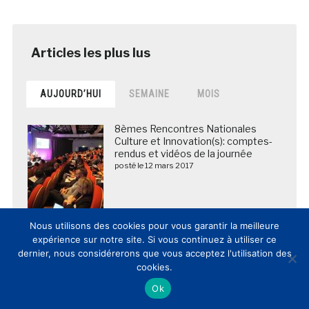
AUJOURD’HUI
SEMAINE
MOIS
8èmes Rencontres Nationales
Culture et Innovation(s): comptes-
rendus et vidéos de la journée
posté le 12 mars 2017
Top 40 musées et monuments
Nous utilisons des cookies pour vous garantir la meilleure
français Facebook / Twitter /
expérience sur notre site. Si vous continuez à utiliser ce
Instagram (03/04/2017) et bilan
dernier, nous considérerons que vous acceptez l'utilisation des
depuis le 1er janvier 2017
cookies.
posté le 3 avril 2017
Ok