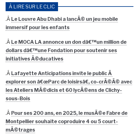
À LIRE SUR LE CLIC
.Â
Le Louvre Abu Dhabi a lancÃ© un jeu mobile
immersif pour les enfants
.Â
Le MOCA LA annonce un don dâ€™un million de
dollars dâ€™une Fondation pour soutenir ses
initiatives Ã©ducatives
.Â
Lafayette Anticipations invite le public Ã
explorer son â€œParc de loisirsâ€, co-crÃ©Ã© avec
les Ateliers MÃ©dicis et 60 lycÃ©ens de Clichy-
sous-Bois
.Â
Pour ses 200 ans, en 2025, le musÃ©e Fabre de
Montpellier souhaite coproduire 4 ou 5 court-
mÃ©trages