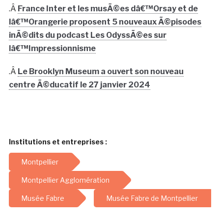
.Â
France Inter et les musÃ©es dâ€™Orsay et de
lâ€™Orangerie proposent 5 nouveaux Ã©pisodes
inÃ©dits du podcast Les OdyssÃ©es sur
lâ€™Impressionnisme
.Â
Le Brooklyn Museum a ouvert son nouveau
centre Ã©ducatif le 27 janvier 2024
Institutions et entreprises :
Montpellier
Montpellier Agglomération
Musée Fabre
Musée Fabre de Montpellier