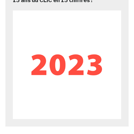
15 ans du CLIC en 15 chiffres !