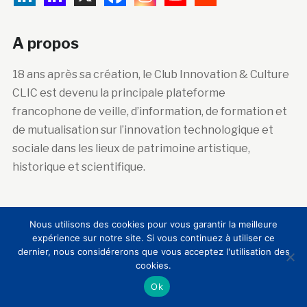
A propos
18 ans après sa création, le Club Innovation & Culture
CLIC est devenu la principale plateforme
francophone de veille, d’information, de formation et
de mutualisation sur l’innovation technologique et
sociale dans les lieux de patrimoine artistique,
historique et scientifique.
Abonnez-vous à la newsletter
Nous utilisons des cookies pour vous garantir la meilleure
expérience sur notre site. Si vous continuez à utiliser ce
dernier, nous considérerons que vous acceptez l'utilisation des
Courriel :
cookies.
Ok