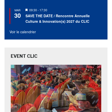
Mis
09:30
-
17:30
MAR
30
en
SAVE THE DATE / Rencontre Annuelle
avant
Culture & Innovation(s) 2027 du CLIC
Voir le calendrier
EVENT CLIC