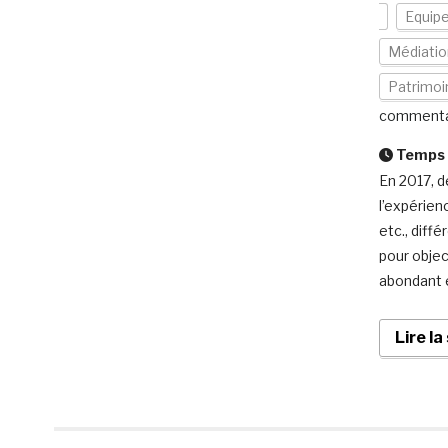
Equip
Médiatio
Patrimoi
commenta
Temps d
En 2017, d
l’expérien
etc., diff
pour objec
abondant e
Lire la