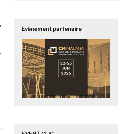
0
Evénement partenaire
r
EVENT CLIC