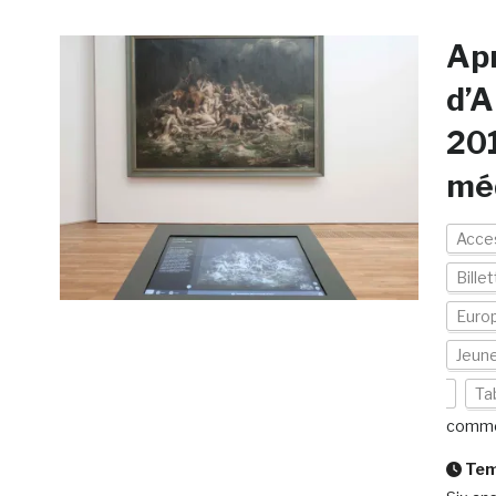
Apr
d’A
201
mé
Acces
Billet
Euro
Jeun
Ta
comme
Temp