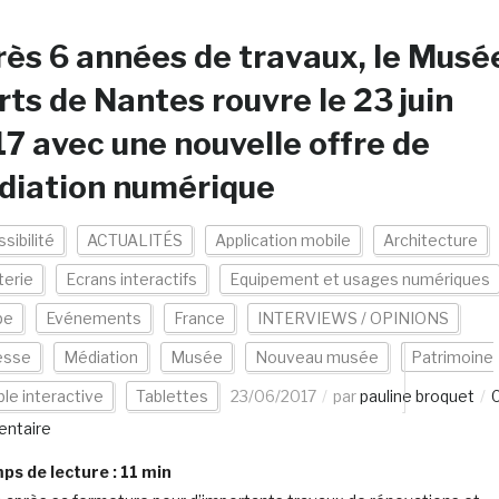
ès 6 années de travaux, le Musé
rts de Nantes rouvre le 23 juin
7 avec une nouvelle offre de
diation numérique
sibilité
ACTUALITÉS
Application mobile
Architecture
terie
Ecrans interactifs
Equipement et usages numériques
pe
Evénements
France
INTERVIEWS / OPINIONS
esse
Médiation
Musée
Nouveau musée
Patrimoine
ble interactive
Tablettes
23/06/2017
par
pauline broquet
ntaire
s de lecture :
11
min