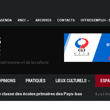
AGENDA
RNCI
ARCHIVES
CONTACTS
OFFRES EMPLOI – 
patrimoine et de la culture
OPINIONS
PRATIQUES
LIEUX CULTURELS
ESPA
 des écoles primaires des Pays-bas
Dans
il y a 1 mois