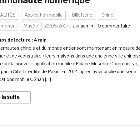
mmunauté numérique
ALITÉS
Application mobile
Billetterie
Chine
uments
Musée
22/05/2017
par
admin
0 commentaire
s de lecture :
4
min
ternautes chinois et du monde entier sont maintenant en mesure d
uer et de «construire » leurs maisons dans une ancienne ville chinois
lle sur la nouvelle application mobile « Palace Museum Community »,
par la Cité Interdite de Pékin. En 2014, après avoir publié une série
ications mobiles, Shan […]
e la suite →