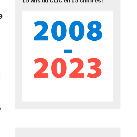
15 ans du CLIC en 15 chiffres !
e
0