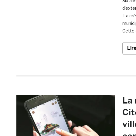
Six an
d’exte
La cré
municip
Cette 
Lir
La 
Cit
vil