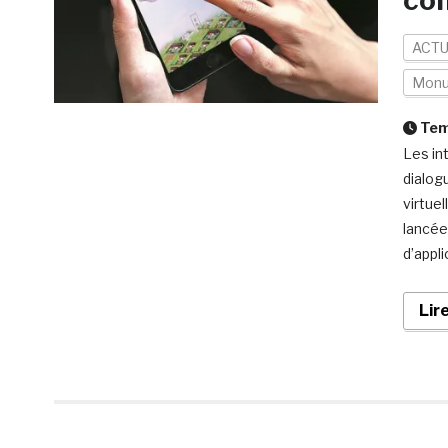
co
ACTU
Mon
Temp
Les in
dialog
virtue
lancée 
d’appl
Lir