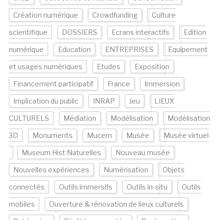
Création numérique
Crowdfunding
Culture
scientifique
DOSSIERS
Ecrans interactifs
Edition
numérique
Education
ENTREPRISES
Equipement
et usages numériques
Etudes
Exposition
Financement participatif
France
Immersion
Implication du public
INRAP
Jeu
LIEUX
CULTURELS
Médiation
Modélisation
Modélisation
3D
Monuments
Mucem
Musée
Musée virtuel
Museum Hist Naturelles
Nouveau musée
Nouvelles expériences
Numérisation
Objets
connectés
Outils immersifs
Outils in-situ
Outils
mobiles
Ouverture & rénovation de lieux culturels