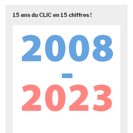
15 ans du CLIC en 15 chiffres !