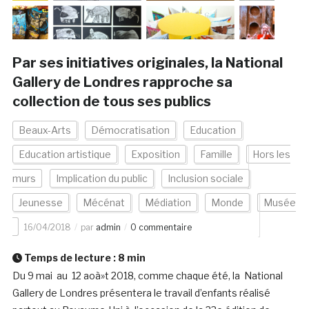
Par ses initiatives originales, la National
Gallery de Londres rapproche sa
collection de tous ses publics
Beaux-Arts
Démocratisation
Education
Education artistique
Exposition
Famille
Hors les
murs
Implication du public
Inclusion sociale
Jeunesse
Mécénat
Médiation
Monde
Musée
16/04/2018
par
admin
0 commentaire
Temps de lecture :
8
min
Du 9 mai au 12 aoà»t 2018, comme chaque été, la National
Gallery de Londres présentera le travail d’enfants réalisé