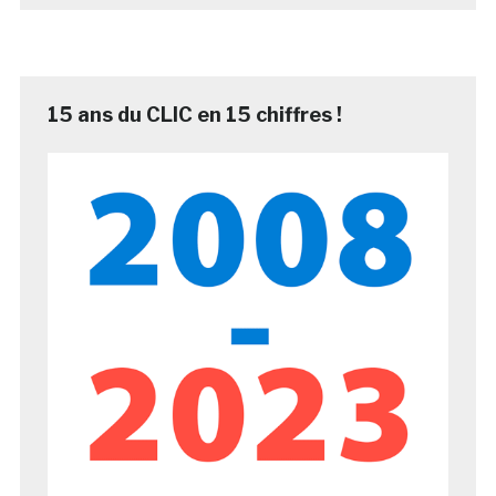
15 ans du CLIC en 15 chiffres !