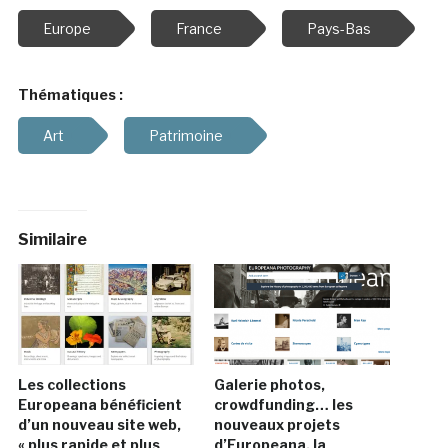
Europe
France
Pays-Bas
Thématiques :
Art
Patrimoine
Similaire
Les collections
Galerie photos,
Europeana bénéficient
crowdfunding… les
d’un nouveau site web,
nouveaux projets
« plus rapide et plus
d’Europeana, la