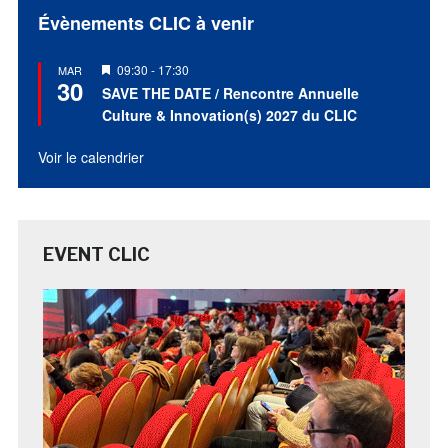
Évènements CLIC à venir
Mis
09:30
-
17:30
MAR
30
en
SAVE THE DATE / Rencontre Annuelle
avant
Culture & Innovation(s) 2027 du CLIC
Voir le calendrier
EVENT CLIC