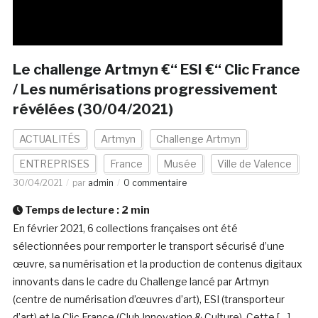
Le challenge Artmyn €“ ESI €“ Clic France
/ Les numérisations progressivement
révélées (30/04/2021)
ACTUALITÉS
Artmyn
Challenge Artmyn
ENTREPRISES
France
Musée
Ville de Valence
30/04/2021
par
admin
0 commentaire
Temps de lecture :
2
min
En février 2021, 6 collections françaises ont été
sélectionnées pour remporter le transport sécurisé d’une
œuvre, sa numérisation et la production de contenus digitaux
innovants dans le cadre du Challenge lancé par Artmyn
(centre de numérisation d’œuvres d’art), ESI (transporteur
d’art) et le Clic France (Club Innovation & Culture). Cette […]