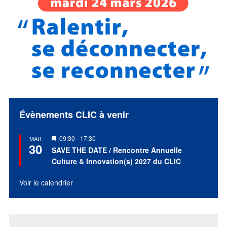
Évènements CLIC à venir
Mis
09:30
-
17:30
MAR
30
en
SAVE THE DATE / Rencontre Annuelle
avant
Culture & Innovation(s) 2027 du CLIC
Voir le calendrier