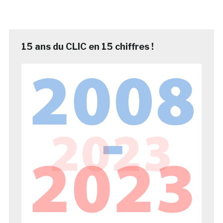
15 ans du CLIC en 15 chiffres !