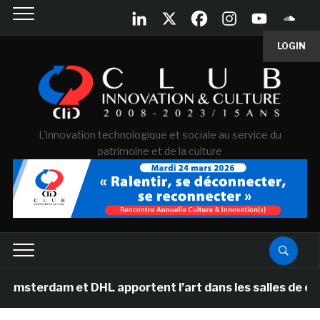
LOGIN
L'innovation technologique et sociale au service du
patrimoine et de la culture
et DHL apportent l’art dans les salles de classe des éc