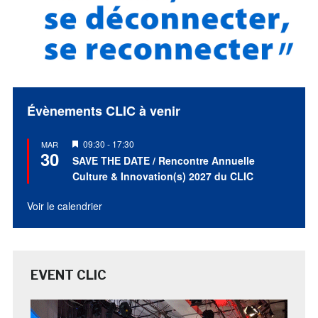
Évènements CLIC à venir
Mis
09:30
-
17:30
MAR
30
en
SAVE THE DATE / Rencontre Annuelle
avant
Culture & Innovation(s) 2027 du CLIC
Voir le calendrier
EVENT CLIC