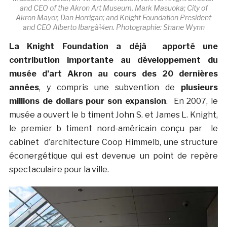
and CEO of the Akron Art Museum, Mark Masuoka; City of
Akron Mayor, Dan Horrigan; and Knight Foundation President
and CEO Alberto Ibargà¼en. Photographie: Shane Wynn
La Knight Foundation a déjà apporté une
contribution importante au développement du
musée d’art Akron au cours des 20 dernières
années
, y compris une subvention de
plusieurs
millions de dollars pour son expansion
. En 2007, le
musée a ouvert le b timent John S. et James L. Knight,
le premier b timent nord-américain conçu par le
cabinet d’architecture Coop Himmelb, une structure
éconergétique qui est devenue un point de repère
spectaculaire pour la ville.