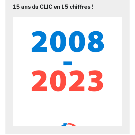
15 ans du CLIC en 15 chiffres !