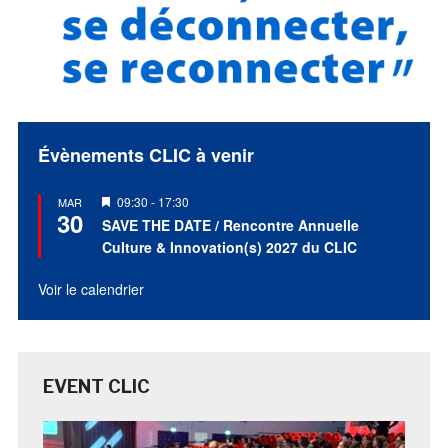
Évènements CLIC à venir
Mis
09:30
-
17:30
MAR
30
en
SAVE THE DATE / Rencontre Annuelle
avant
Culture & Innovation(s) 2027 du CLIC
Voir le calendrier
EVENT CLIC