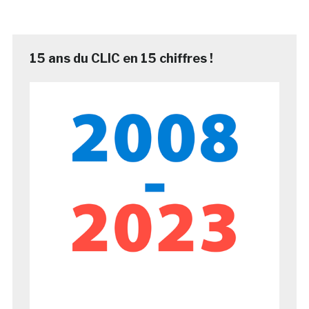
15 ans du CLIC en 15 chiffres !