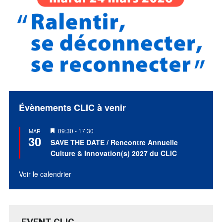
Évènements CLIC à venir
Mis
09:30
-
17:30
MAR
30
en
SAVE THE DATE / Rencontre Annuelle
avant
Culture & Innovation(s) 2027 du CLIC
Voir le calendrier