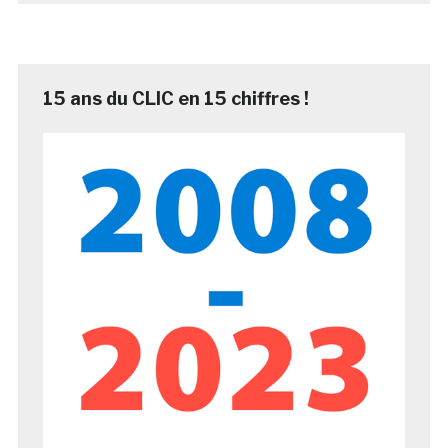
15 ans du CLIC en 15 chiffres !