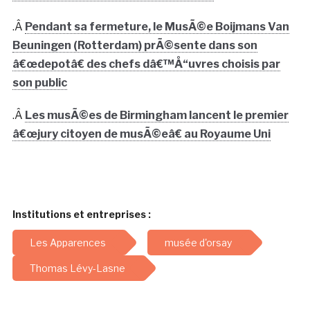
.Â
Pendant sa fermeture, le MusÃ©e Boijmans Van
Beuningen (Rotterdam) prÃ©sente dans son
â€œdepotâ€ des chefs dâ€™Å“uvres choisis par
son public
.Â
Les musÃ©es de Birmingham lancent le premier
â€œjury citoyen de musÃ©eâ€ au Royaume Uni
Institutions et entreprises :
Les Apparences
musée d'orsay
Thomas Lévy-Lasne