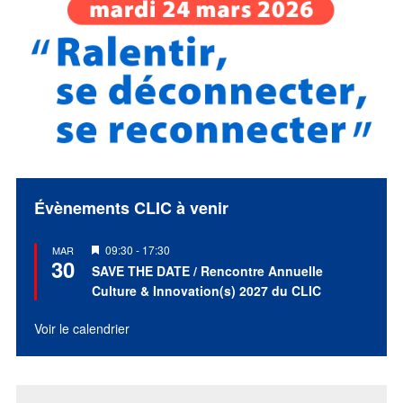
Évènements CLIC à venir
Mis
09:30
-
17:30
MAR
30
en
SAVE THE DATE / Rencontre Annuelle
avant
Culture & Innovation(s) 2027 du CLIC
Voir le calendrier