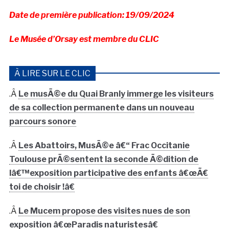
Date de première publication: 19/09/2024
Le Musée d’Orsay est membre du CLIC
À LIRE SUR LE CLIC
.Â
Le musÃ©e du Quai Branly immerge les visiteurs
de sa collection permanente dans un nouveau
parcours sonore
.Â
Les Abattoirs, MusÃ©e â€“ Frac Occitanie
Toulouse prÃ©sentent la seconde Ã©dition de
lâ€™exposition participative des enfants â€œÃ€
toi de choisir !â€
.Â
Le Mucem propose des visites nues de son
exposition â€œParadis naturistesâ€