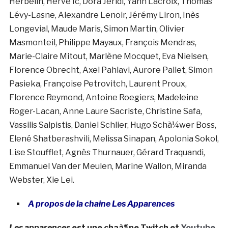
Herbelin, Hervé Ic, Dora Jeridi, Yann Lacroix, Thomas
Lévy-Lasne, Alexandre Lenoir, Jérémy Liron, Inès
Longevial, Maude Maris, Simon Martin, Olivier
Masmonteil, Philippe Mayaux, François Mendras,
Marie-Claire Mitout, Marlène Mocquet, Eva Nielsen,
Florence Obrecht, Axel Pahlavi, Aurore Pallet, Simon
Pasieka, Françoise Petrovitch, Laurent Proux,
Florence Reymond, Antoine Roegiers, Madeleine
Roger-Lacan, Anne Laure Sacriste, Christine Safa,
Vassilis Salpistis, Daniel Schlier, Hugo Schà¼wer Boss,
Elené Shatberashvili, Melissa Sinapan, Apolonia Sokol,
Lise Stoufflet, Agnès Thurnauer, Gérard Traquandi,
Emmanuel Van der Meulen, Marine Wallon, Miranda
Webster, Xie Lei.
A propos de la chaine Les Apparences
Les apparences
est une chaà®ne Twitch et
Youtube