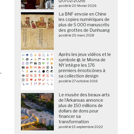
(20/02/2026)
posté le 20 février 2026
La BNF envoie en Chine
les copies numériques de
plus de 5 000 manuscrits
des grottes de Dunhuang
posté le 25 mars 2018
Après les jeux vidéos et le
symbole @, le Moma de
NY intègre les 176
premiers émoticônes à
–
sa collection design
posté le 27 octobre 2016
Le musée des beaux-arts
de l’Arkansas annonce
plus de 150 millions de
dollars de dons pour
financer sa
transformation
posté le 15 septembre 2022