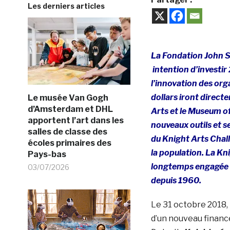
Les derniers articles
La Fondation John S
intention d’investir
l’innovation des org
dollars iront direct
Le musée Van Gogh
d’Amsterdam et DHL
Arts et le Museum o
apportent l’art dans les
nouveaux outils et s
salles de classe des
du Knight Arts Chall
écoles primaires des
la population. La Kn
Pays-bas
longtemps engagée da
03/07/2026
depuis 1960.
Le 31 octobre 2018, 
d’un nouveau finance