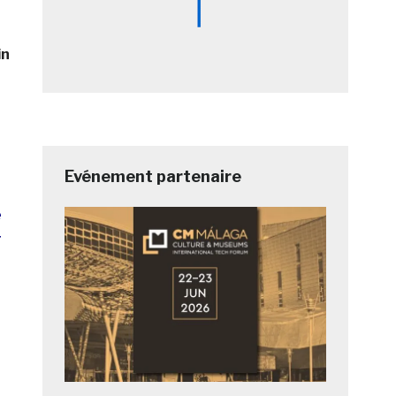
in
Evénement partenaire
e
r