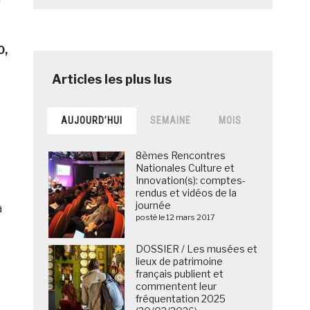
0,
AUJOURD’HUI
SEMAINE
MOIS
8èmes Rencontres
Nationales Culture et
Innovation(s): comptes-
rendus et vidéos de la
journée
à
posté le 12 mars 2017
DOSSIER / Les musées et
lieux de patrimoine
français publient et
commentent leur
fréquentation 2025