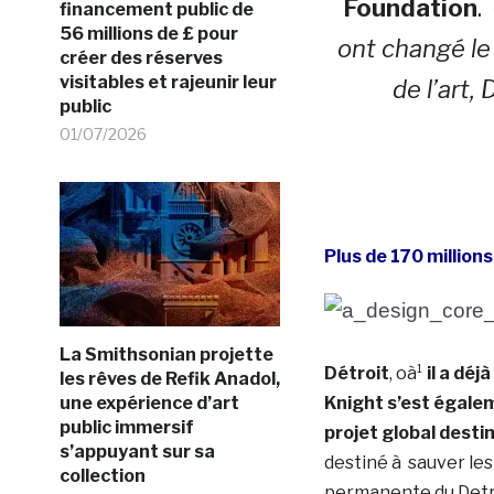
Foundation
.
financement public de
56 millions de £ pour
ont changé le
créer des réserves
visitables et rajeunir leur
de l’art,
public
01/07/2026
Plus de 170 millions
La Smithsonian projette
Détroit
, oà¹
il a déj
les rêves de Refik Anadol,
une expérience d’art
Knight s’est égalem
public immersif
projet global destin
s’appuyant sur sa
destiné à sauver les
collection
permanente du Detroi