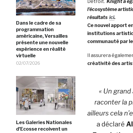
Detroit.
Knight a ég
l’écosystème artisti
résultats
ici
.
Dans le cadre de sa
Ce nouvel apport e
programmation
institutions artisti
américaine, Versailles
communauté par le b
présente une nouvelle
expérience en réalité
Il assurera égalemen
virtuelle
02/07/2026
créativité des artis
« Un grand a
raconter la p
ailleurs cela n’
Les Galeries Nationales
a déclaré
Al
d’Ecosse recoivent un