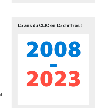
15 ans du CLIC en 15 chiffres !
nt
r