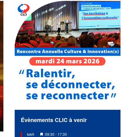
Évènements CLIC à venir
Mis
09:30
-
17:30
MAR