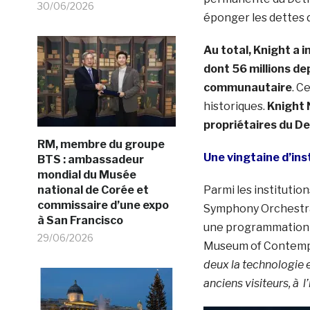
30/06/2026
éponger les dettes de
Au total, Knight a i
dont 56 millions d
communautaire
. C
historiques.
Knight 
propriétaires du D
RM, membre du groupe
Une vingtaine d’ins
BTS : ambassadeur
mondial du Musée
national de Corée et
Parmi les institutio
commissaire d’une expo
Symphony Orchestra,
à San Francisco
une programmation mul
29/06/2026
Museum of Contempo
deux la technologie 
anciens visiteurs, à l