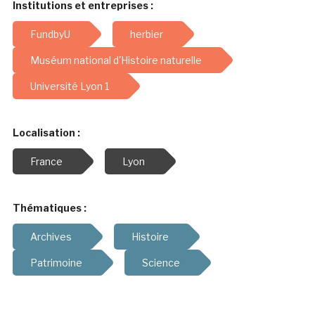
Institutions et entreprises :
FundbyU
herbier
Muséum national d'Histoire naturelle
Université Lyon 1
Localisation :
France
Lyon
Thématiques :
Archives
Histoire
Patrimoine
Science