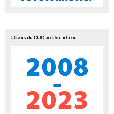
15 ans du CLIC en 15 chiffres !