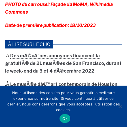
PHOTO du carrousel: Façade du MoMA, Wikimedia
Commons
Date de première publication: 18/10/2023
À LIRE SUR LE CLIC
.Â
Des mÃ©cÃ¨nes anonymes financent la
gratuitÃ© de 21 musÃ©es de San Francisco, durant
le week-end du 3 et 4 dÃ©cembre 2022
.Â
Le musÃ©e dâ€™art contemporain de Houston
reÃ§oit un don majeur pour financer son nouveau
Nous utilisons des cookies pour vous garantir la meilleure
expérience sur notre site. Si vous continuez à utiliser ce
programme â€œgratuitÃ© pour tousâ€
dernier, nous considérerons que vous acceptez l'utilisation des
cookies.
.Â
Avec sa politique de gratuitÃ©, Avignon annonce
Ok
70% dâ€™augmentation de visiteurs dans ses 5