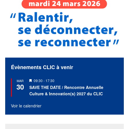
Évènements CLIC à venir
Mis
09:30
-
17:30
MAR
30
en
SAVE THE DATE / Rencontre Annuelle
avant
Culture & Innovation(s) 2027 du CLIC
Voir le calendrier