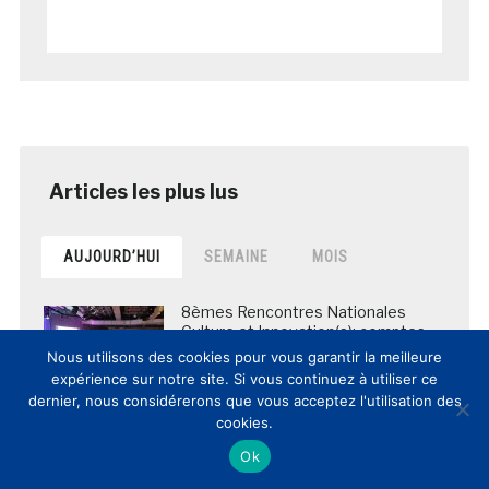
AUJOURD’HUI
SEMAINE
MOIS
8èmes Rencontres Nationales
Culture et Innovation(s): comptes-
rendus et vidéos de la journée
Nous utilisons des cookies pour vous garantir la meilleure
posté le 12 mars 2017
expérience sur notre site. Si vous continuez à utiliser ce
dernier, nous considérerons que vous acceptez l'utilisation des
cookies.
Ok
La BNF envoie en Chine les copies
numériques de plus de 5 000