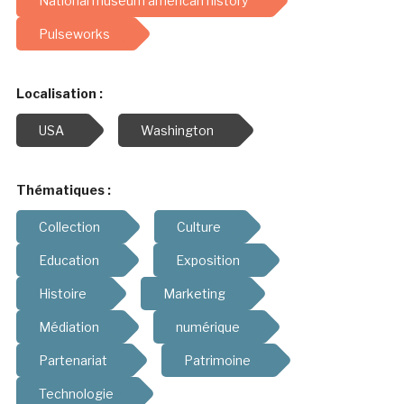
National museum american history
Pulseworks
Localisation :
USA
Washington
Thématiques :
Collection
Culture
Education
Exposition
Histoire
Marketing
Médiation
numérique
Partenariat
Patrimoine
Technologie