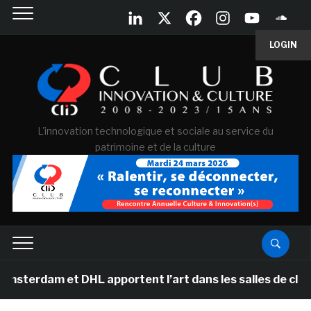
LOGIN
L'innovation technologique et sociale au service du
patrimoine et de la culture
 et DHL apportent l’art dans les salles de classe des é