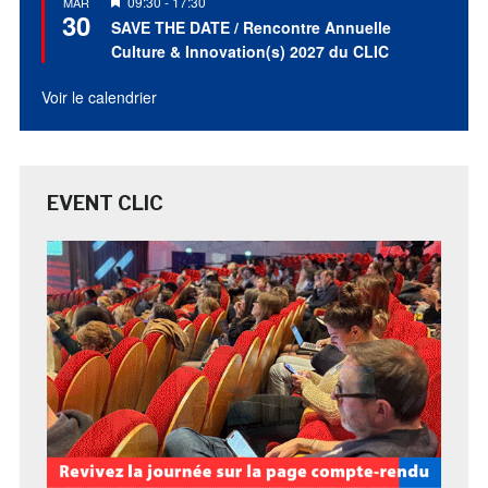
Mis
09:30
-
17:30
MAR
30
en
SAVE THE DATE / Rencontre Annuelle
avant
Culture & Innovation(s) 2027 du CLIC
Voir le calendrier
EVENT CLIC