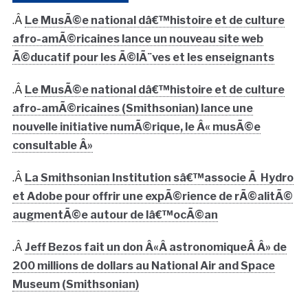
.Â
Le MusÃ©e national dâ€™histoire et de culture
afro-amÃ©ricaines lance un nouveau site web
Ã©ducatif pour les Ã©lÃ¨ves et les enseignants
.Â
Le MusÃ©e national dâ€™histoire et de culture
afro-amÃ©ricaines (Smithsonian) lance une
nouvelle initiative numÃ©rique, le Â« musÃ©e
consultable Â»
.Â
La Smithsonian Institution sâ€™associe Ã Hydro
et Adobe pour offrir une expÃ©rience de rÃ©alitÃ©
augmentÃ©e autour de lâ€™ocÃ©an
.Â
Jeff Bezos fait un don Â«Â astronomiqueÂ Â» de
200 millions de dollars au National Air and Space
Museum (Smithsonian)