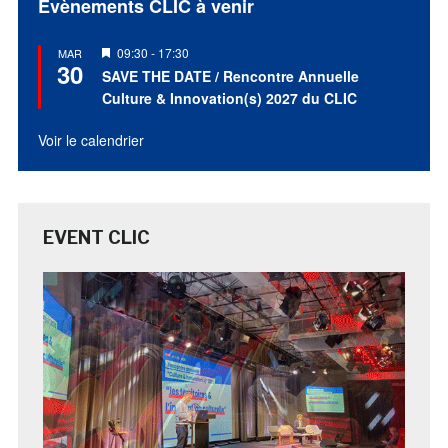
Évènements CLIC à venir
Mis
09:30
-
17:30
MAR
30
en
SAVE THE DATE / Rencontre Annuelle
avant
Culture & Innovation(s) 2027 du CLIC
Voir le calendrier
EVENT CLIC