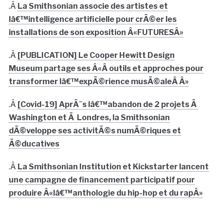
.Â
La Smithsonian associe des artistes et
lâ€™intelligence artificielle pour crÃ©er les
installations de son exposition Â«FUTURESÂ»
.Â
[PUBLICATION] Le Cooper Hewitt Design
Museum partage ses Â«Â outils et approches pour
transformer lâ€™expÃ©rience musÃ©aleÂ Â»
.Â
[Covid-19] AprÃ¨s lâ€™abandon de 2 projets Ã
Washington et Ã Londres, la Smithsonian
dÃ©veloppe ses activitÃ©s numÃ©riques et
Ã©ducatives
.Â
La Smithsonian Institution et Kickstarter lancent
une campagne de financement participatif pour
produire Â«lâ€™anthologie du hip-hop et du rapÂ»