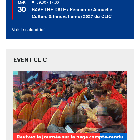
Mis
09:30
-
17:30
MAR
30
en
SAVE THE DATE / Rencontre Annuelle
avant
Culture & Innovation(s) 2027 du CLIC
Voir le calendrier
EVENT CLIC