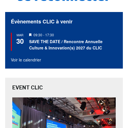
Évènements CLIC à venir
Mis
09:30
-
17:30
MAR
30
en
SAVE THE DATE / Rencontre Annuelle
avant
Culture & Innovation(s) 2027 du CLIC
Voir le calendrier
EVENT CLIC