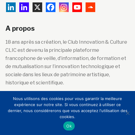
A propos
18 ans après sa création, le Club Innovation & Culture
CLIC est devenu la principale plateforme
francophone de veille, d’information, de formation et
de mutualisation sur l’innovation technologique et
sociale dans les lieux de patrimoine artistique,
historique et scientifique.
Nous utilisons des cookies pour vous garantir la meilleure
expérience sur notre site. Si vous continuez à utiliser ce
Abonnez-vous à la newsletter
dernier, nous considérerons que vous acceptez l'utilisation des
cookies.
Courriel :
Ok