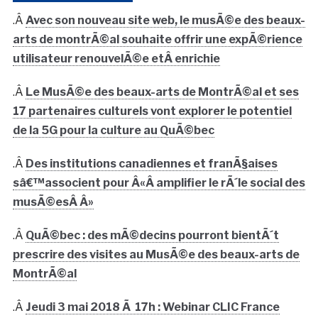
.Â
Avec son nouveau site web, le musÃ©e des beaux-
arts de montrÃ©al souhaite offrir une expÃ©rience
utilisateur renouvelÃ©e etÂ enrichie
.Â
Le MusÃ©e des beaux-arts de MontrÃ©al et ses
17 partenaires culturels vont explorer le potentiel
de la 5G pour la culture au QuÃ©bec
.Â
Des institutions canadiennes et franÃ§aises
sâ€™associent pour Â«Â amplifier le rÃ´le social des
musÃ©esÂ Â»
.Â
QuÃ©bec : des mÃ©decins pourront bientÃ´t
prescrire des visites au MusÃ©e des beaux-arts de
MontrÃ©al
.Â
Jeudi 3 mai 2018 Ã 17h : Webinar CLIC France