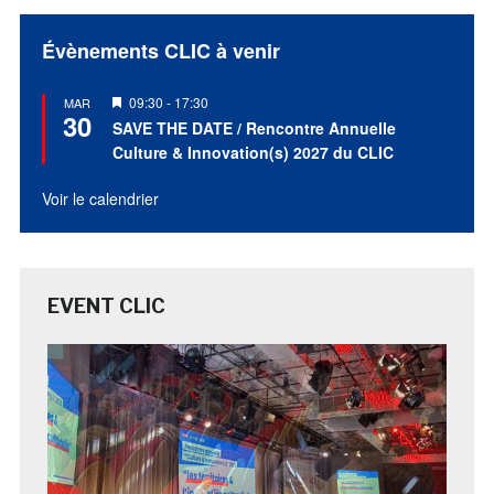
Évènements CLIC à venir
Mis
09:30
-
17:30
MAR
30
en
SAVE THE DATE / Rencontre Annuelle
avant
Culture & Innovation(s) 2027 du CLIC
Voir le calendrier
EVENT CLIC