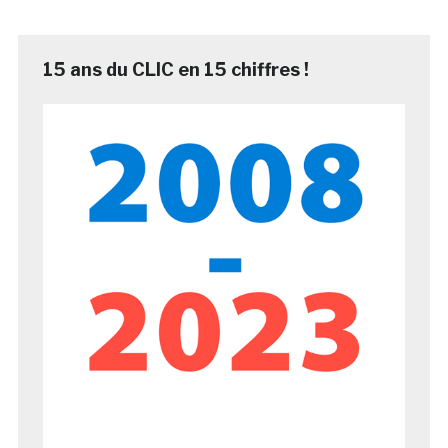
15 ans du CLIC en 15 chiffres !