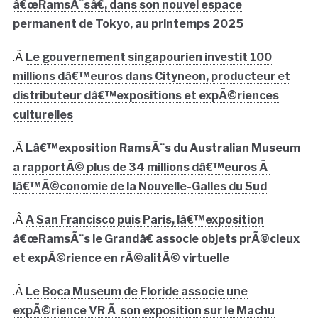
â€œRamsÃ¨sâ€, dans son nouvel espace
permanent de Tokyo, au printemps 2025
.Â
Le gouvernement singapourien investit 100
millions dâ€™euros dans Cityneon, producteur et
distributeur dâ€™expositions et expÃ©riences
culturelles
.Â
Lâ€™exposition RamsÃ¨s du Australian Museum
a rapportÃ© plus de 34 millions dâ€™euros Ã
lâ€™Ã©conomie de la Nouvelle-Galles du Sud
.Â
A San Francisco puis Paris, lâ€™exposition
â€œRamsÃ¨s le Grandâ€ associe objets prÃ©cieux
et expÃ©rience en rÃ©alitÃ© virtuelle
.Â
Le Boca Museum de Floride associe une
expÃ©rience VR Ã son exposition sur le Machu