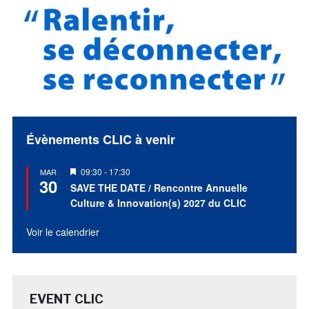
Évènements CLIC à venir
Mis
09:30
-
17:30
MAR
30
en
SAVE THE DATE / Rencontre Annuelle
avant
Culture & Innovation(s) 2027 du CLIC
Voir le calendrier
EVENT CLIC