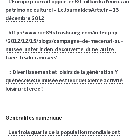
.
L’Europe pourrait apporter 80 milliards d’euros au
patrimoine culturel – LeJournaldesArts.fr – 13
décembre 2012
.
http://www.rue89stra
sbourg.com/index.php
/2012/12/15/blogs/ca
mpagne-de-mecenat-au
-
musee-unterlinden-d
ecouverte-dune-autre
-
facette-dun-musee/
.
» Divertissement et loisirs de la génération Y
québécoise: le musée est leur deuxième activité
loisir préférée !
Généralités numérique
.
Les trois quarts de la population mondiale ont