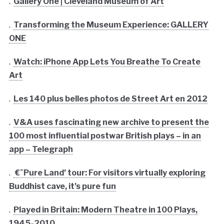
.
Gallery One | Cleveland Museum of Art
.
Transforming the Museum Experience: GALLERY
ONE
.
Watch: iPhone App Lets You Breathe To Create
Art
.
Les 140 plus belles photos de Street Art en 2012
.
V&A uses fascinating new archive to present the
100 most influential postwar British plays – in an
app – Telegraph
.
€˜Pure Land’ tour: For visitors virtually exploring
Buddhist cave, it’s pure fun
.
Played in Britain: Modern Theatre in 100 Plays,
1945-2010