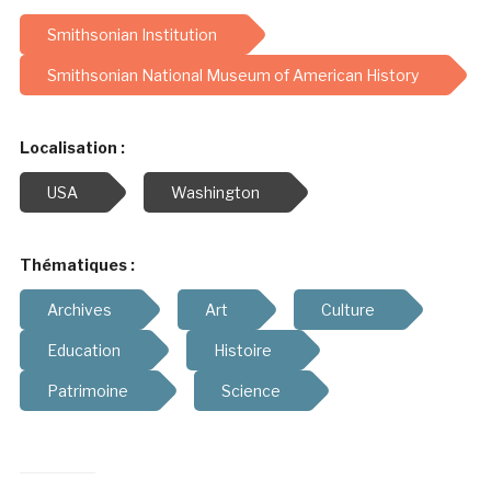
Smithsonian Institution
Smithsonian National Museum of American History
Localisation :
USA
Washington
Thématiques :
Archives
Art
Culture
Education
Histoire
Patrimoine
Science