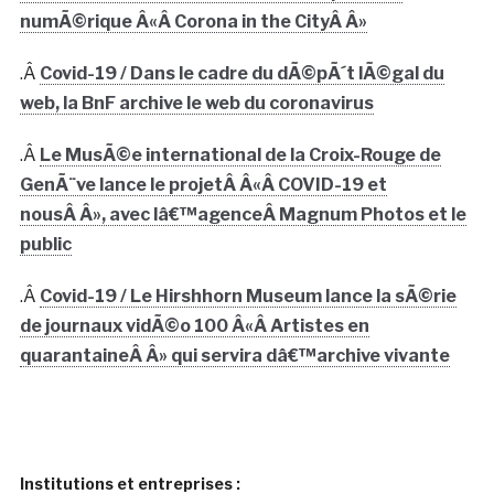
numÃ©rique Â«Â Corona in the CityÂ Â»
.Â
Covid-19 / Dans le cadre du dÃ©pÃ´t lÃ©gal du
web, la BnF archive le web du coronavirus
.Â
Le MusÃ©e international de la Croix-Rouge de
GenÃ¨ve lance le projetÂ Â«Â COVID-19 et
nousÂ Â», avec lâ€™agenceÂ Magnum Photos et le
public
.Â
Covid-19 / Le Hirshhorn Museum lance la sÃ©rie
de journaux vidÃ©o 100 Â«Â Artistes en
quarantaineÂ Â» qui servira dâ€™archive vivante
Institutions et entreprises :