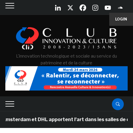
LOGIN
L'innovation technologique et sociale au service du
patrimoine et de la culture
 et DHL apportent l’art dans les salles de classe des é