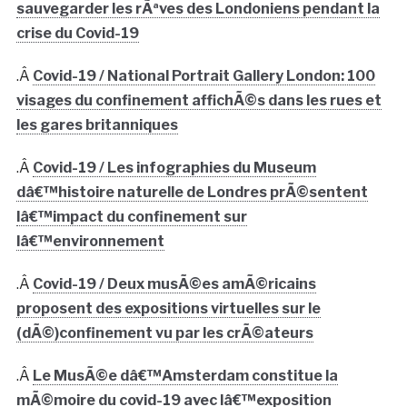
sauvegarder les rÃªves des Londoniens pendant la
crise du Covid-19
.Â
Covid-19 / National Portrait Gallery London: 100
visages du confinement affichÃ©s dans les rues et
les gares britanniques
.Â
Covid-19 / Les infographies du Museum
dâ€™histoire naturelle de Londres prÃ©sentent
lâ€™impact du confinement sur
lâ€™environnement
.Â
Covid-19 / Deux musÃ©es amÃ©ricains
proposent des expositions virtuelles sur le
(dÃ©)confinement vu par les crÃ©ateurs
.Â
Le MusÃ©e dâ€™Amsterdam constitue la
mÃ©moire du covid-19 avec lâ€™exposition