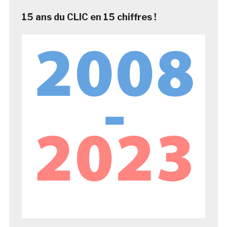
15 ans du CLIC en 15 chiffres !