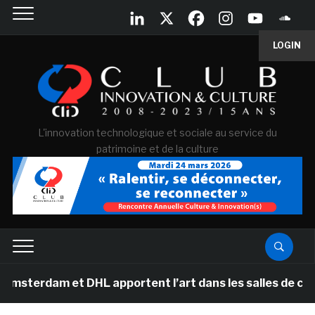
LOGIN
L'innovation technologique et sociale au service du
patrimoine et de la culture
 et DHL apportent l’art dans les salles de classe des é