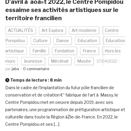
D’avril à aoà»t 2022, le Centre Pompidou
essaime ses activités artistiques sur le
territoire francilien
ACTUALITÉS
Art Explora
Art moderne
Centre
Pompidou
Culture
Danse
Education
Education
artistique
Famille
Fondation
France
Hors les
murs
Jeunesse
Mécénat
Musée
27/04/2022
par
jeba
0 commentaire
Temps de lecture :
8
min
Dans le cadre de l’implantation du futur pôle francilien de
conservation et de création €“ fabrique de l’art à Massy, le
Centre Pompidou met en oeuvre depuis 2019, avec ses
partenaires, une programmation de préfiguration artistique et
culturelle dans toute la Région àŽle-de-France. En 2022, le
Centre Pompidou et ses […]